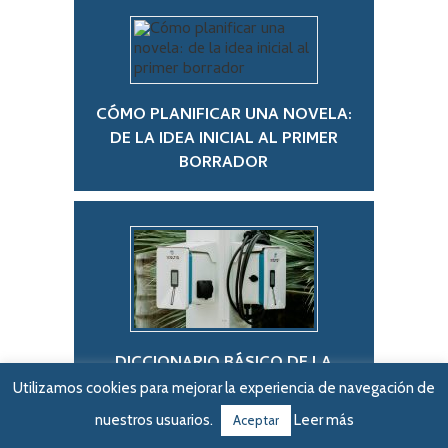
CÓMO PLANIFICAR UNA NOVELA:
DE LA IDEA INICIAL AL PRIMER
BORRADOR
DICCIONARIO BÁSICO DE LA
RECARGA DEL COCHE ELÉCTRICO
Utilizamos cookies para mejorar la experiencia de navegación de
PARA PRINCIPIANTES
nuestros usuarios.
Leer más
Aceptar